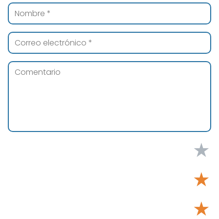
★
★
★