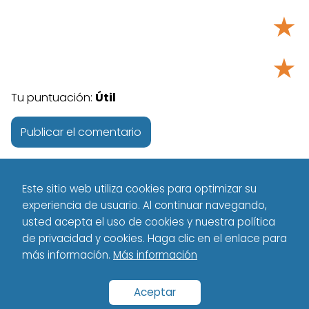
★
★
Tu puntuación:
Útil
Este sitio web utiliza cookies para optimizar su
experiencia de usuario. Al continuar navegando,
usted acepta el uso de cookies y nuestra política
de privacidad y cookies. Haga clic en el enlace para
más información.
Más información
Tecnología - Technology
Español
Aplicaciones
Aplicaciones
para Discapacitados
Aceptar