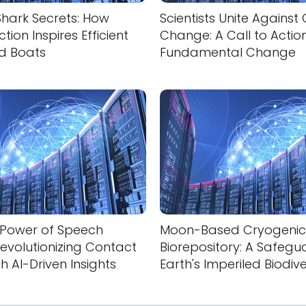
Shark Secrets: How
Scientists Unite Against
ion Inspires Efficient
Change: A Call to Action
nd Boats
Fundamental Change
 Power of Speech
Moon-Based Cryogenic
Revolutionizing Contact
Biorepository: A Safegu
h AI-Driven Insights
Earth's Imperiled Biodive