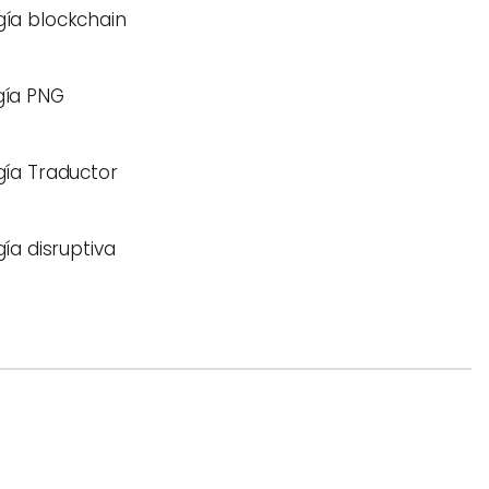
ía blockchain
gía PNG
ía Traductor
ía disruptiva