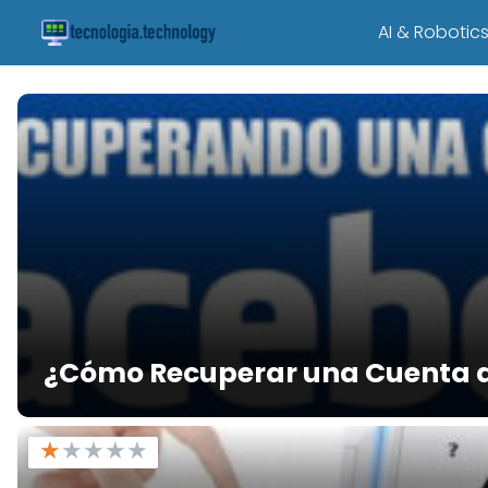
Tecnología – Technology
AI & Robotic
¿Cómo Recuperar una Cuenta 
★
★
★
★
★