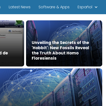
s
Latest News
Software & Apps
Español
Unveiling the Secrets of the
'Hobbit': New Fossils Reveal
d de
the Truth About Homo
Floresiensis