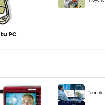
Troyano
 tu PC
Tecnolo