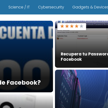
s
Science / IT
Cybersecurity
Gadgets & Device
★
★
★
★
★
Recupera tu Passwor
Facebook
de Facebook?