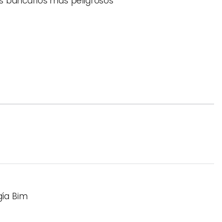
s bancarios más peligrosos
gía Bim