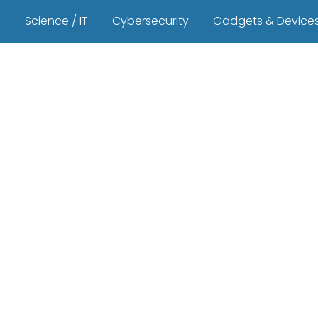
s
Science / IT
Cybersecurity
Gadgets & Device