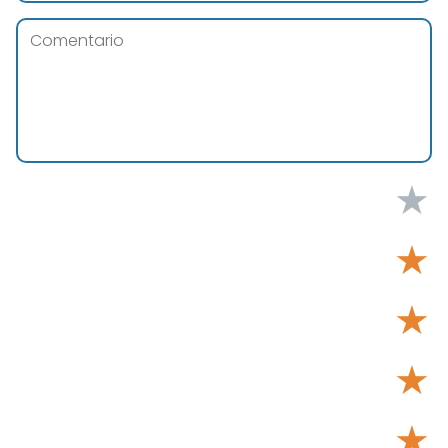
★
★
★
★
★