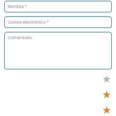
★
★
★