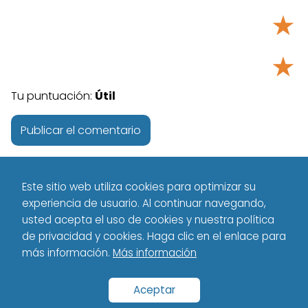
★
★
Tu puntuación:
Útil
Este sitio web utiliza cookies para optimizar su
experiencia de usuario. Al continuar navegando,
usted acepta el uso de cookies y nuestra política
de privacidad y cookies. Haga clic en el enlace para
más información.
Más información
Tecnología - Technology
Español
VS
bmc software vs
servicenow
Aceptar