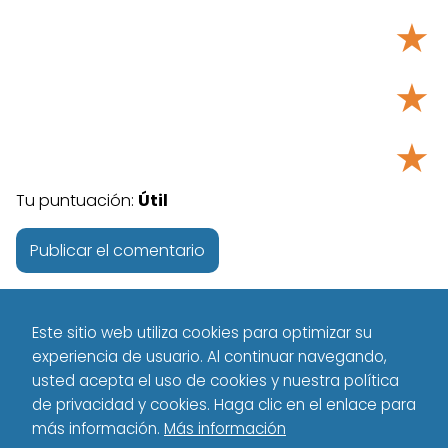
★
★
★
Tu puntuación:
Útil
Este sitio web utiliza cookies para optimizar su
experiencia de usuario. Al continuar navegando,
usted acepta el uso de cookies y nuestra política
de privacidad y cookies. Haga clic en el enlace para
más información.
Más información
Tecnología - Technology
Español
Cómo leer los mensajes