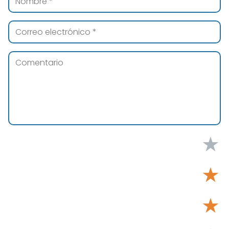
★
★
★