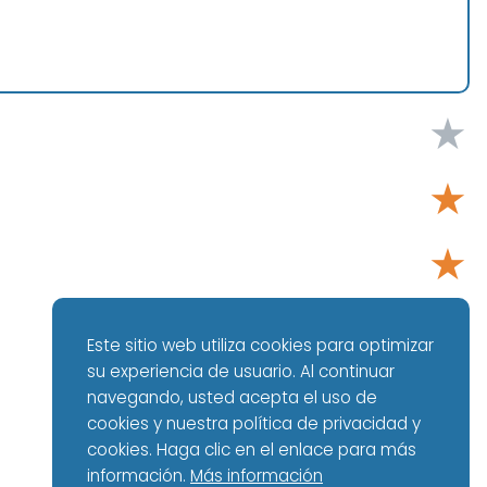
★
★
★
★
Este sitio web utiliza cookies para optimizar
su experiencia de usuario. Al continuar
★
navegando, usted acepta el uso de
cookies y nuestra política de privacidad y
cookies. Haga clic en el enlace para más
información.
Más información