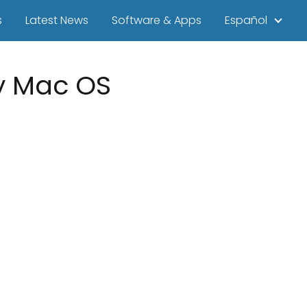
s
Latest News
Software & Apps
Español
 y Mac OS