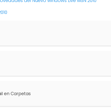
ovedades del Nuevo windows Live MSN 2010
2010
ail en Carpetas