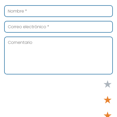
★
★
★