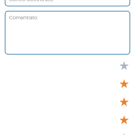
★
★
★
★