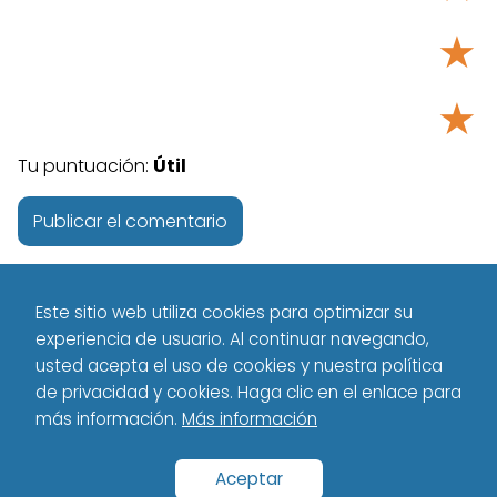
★
★
Tu puntuación:
Útil
Este sitio web utiliza cookies para optimizar su
experiencia de usuario. Al continuar navegando,
usted acepta el uso de cookies y nuestra política
de privacidad y cookies. Haga clic en el enlace para
más información.
Más información
Tecnología - Technology
Español
VS
hubspot service vs
zendesk
Aceptar