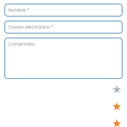
★
★
★