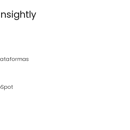
nsightly
plataformas
bSpot