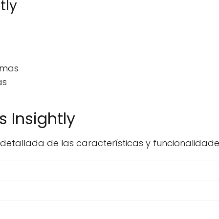
tly
ormas
as
 Insightly
tallada de las características y funcionalidades