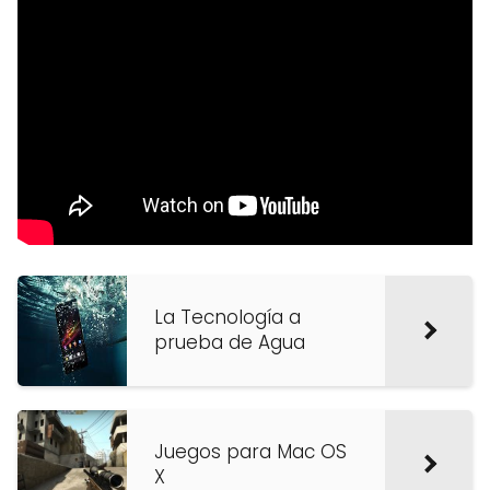
La Tecnología a
prueba de Agua
Juegos para Mac OS
X