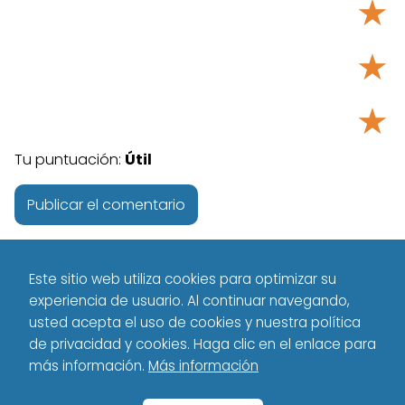
★
★
★
Tu puntuación:
Útil
Este sitio web utiliza cookies para optimizar su
experiencia de usuario. Al continuar navegando,
usted acepta el uso de cookies y nuestra política
de privacidad y cookies. Haga clic en el enlace para
más información.
Más información
Tecnología - Technology
Español
Juegos para Mac Carreras
y Simuladores