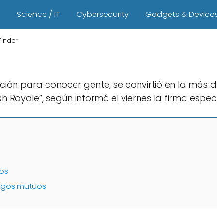
s
Science / IT
Cybersecurity
Gadgets & Device
Tinder
ación para conocer gente, se convirtió en la más 
sh Royale”, según informó el viernes la firma espe
ros
migos mutuos