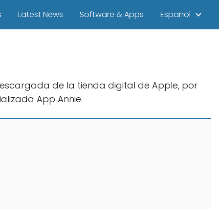
s
Latest News
Software & Apps
Español
descargada de la tienda digital de Apple, por
cializada App Annie.