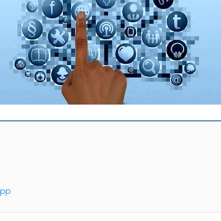
k
app