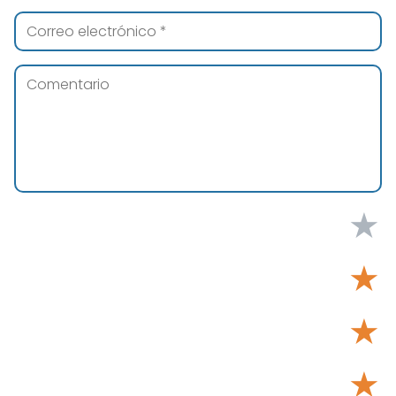
★
★
★
★