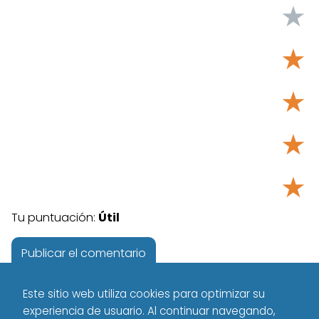
★
★
★
★
★
Tu puntuación:
Útil
Este sitio web utiliza cookies para optimizar su
experiencia de usuario. Al continuar navegando,