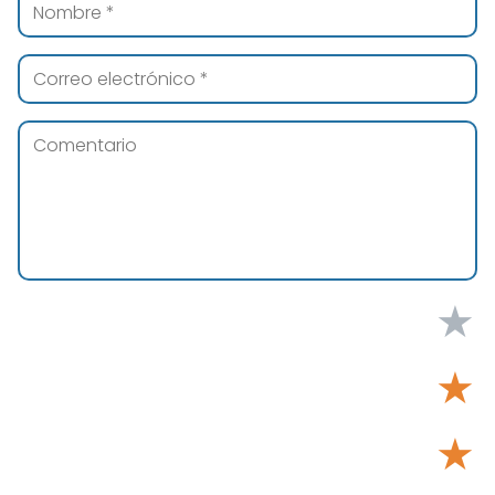
★
★
★