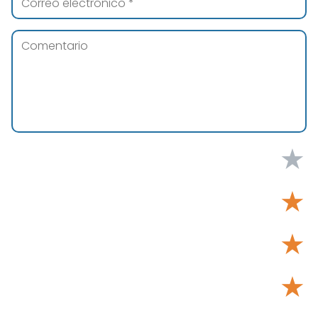
★
★
★
★