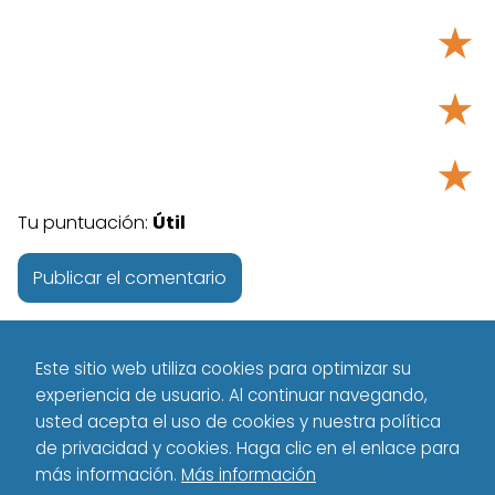
★
★
★
Tu puntuación:
Útil
Este sitio web utiliza cookies para optimizar su
experiencia de usuario. Al continuar navegando,
usted acepta el uso de cookies y nuestra política
de privacidad y cookies. Haga clic en el enlace para
más información.
Más información
Tecnología - Technology
Español
VS
pipedrive vs salesforce