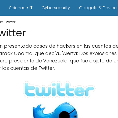
s
Science / IT
Cybersecurity
Gadgets & Device
e Twitter
witter
n presentado casos de hackers en las cuentas de
Barack Obama, que decía…"Alerta: Dos explosione
duro presidente de Venezuela, que fue objeto de 
las cuentas de Twitter.