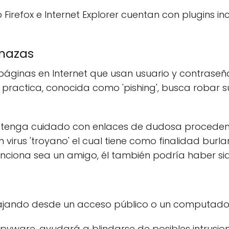
irefox e Internet Explorer cuentan con plugins in
enazas
ginas en Internet que usan usuario y contraseña,
a practica, conocida como 'pishing', busca roba
, tenga cuidado con enlaces de dudosa procedenc
n virus 'troyano' el cual tiene como finalidad bur
ciona sea un amigo, él también podría haber sido
rabajando desde un acceso público o un computado
i-spyware, ayudará a blindarse de posibles intrusion