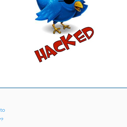
cto
??