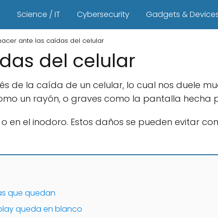
s
Science / IT
Cybersecurity
Gadgets & Device
acer ante las caídas del celular
das del celular
s de la caída de un celular, lo cual nos duele m
como un rayón, o graves como la pantalla hecha 
a o en el inodoro. Estos daños se pueden evitar c
cas que quedan
isplay queda en blanco