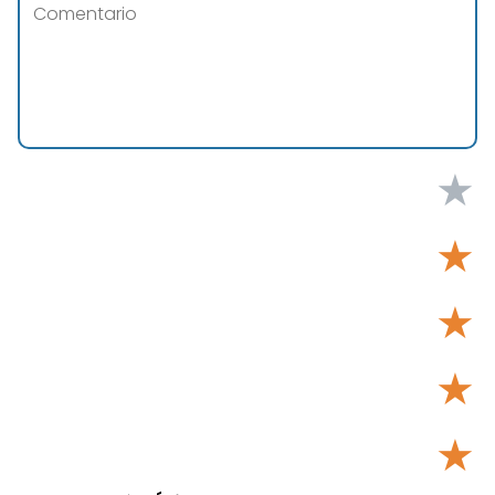
★
★
★
★
★