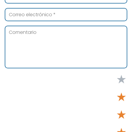
★
★
★