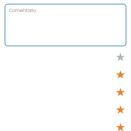
★
★
★
★
★