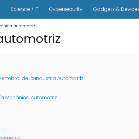
s
Science / IT
Cybersecurity
Gadgets & Device
ánica automotriz
automotriz
rtebral de la Industria Automotriz
ía Mecánica Automotriz
tomotriz