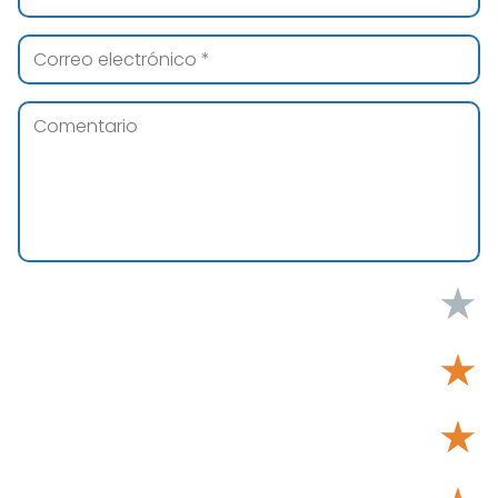
★
★
★