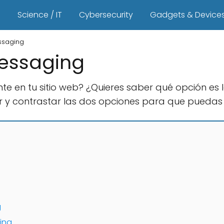
s
Science / IT
Cybersecurity
Gadgets & Device
ssaging
messaging
nte en tu sitio web? ¿Quieres saber qué opción es 
r y contrastar las dos opciones para que puedas
g
ing