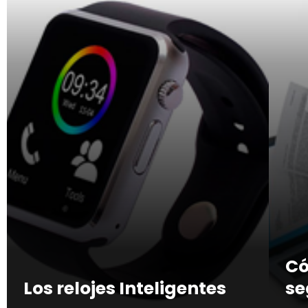
Có
Los relojes Inteligentes
se