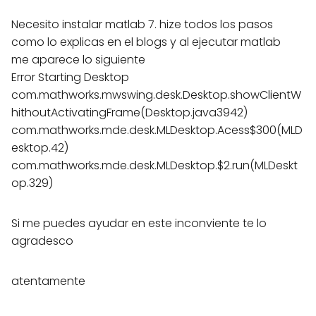
Necesito instalar matlab 7. hize todos los pasos
como lo explicas en el blogs y al ejecutar matlab
me aparece lo siguiente
Error Starting Desktop
com.mathworks.mwswing.desk.Desktop.showClientW
hithoutActivatingFrame(Desktop.java3942)
com.mathworks.mde.desk.MLDesktop.Acess$300(MLD
esktop.42)
com.mathworks.mde.desk.MLDesktop.$2.run(MLDeskt
op.329)
Si me puedes ayudar en este inconviente te lo
agradesco
atentamente