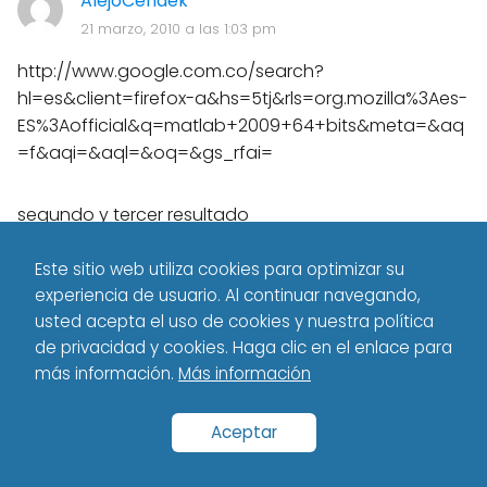
AlejoCendek
21 marzo, 2010 a las 1:03 pm
http://www.google.com.co/search?
hl=es&client=firefox-a&hs=5tj&rls=org.mozilla%3Aes-
ES%3Aofficial&q=matlab+2009+64+bits&meta=&aq
=f&aqi=&aql=&oq=&gs_rfai=
segundo y tercer resultado
Este sitio web utiliza cookies para optimizar su
experiencia de usuario. Al continuar navegando,
usted acepta el uso de cookies y nuestra política
AlejoCendek
de privacidad y cookies. Haga clic en el enlace para
más información.
Más información
21 marzo, 2010 a las 1:05 pm
abre cualquier ventana del explorer, mi pc o algo por
Aceptar
el estilo. y en el lugar donde escribes la ruta escribe
esto Panel de controlApariencia y