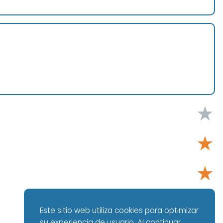
★
★
★
★
Este sitio web utiliza cookies para optimizar
su experiencia de usuario. Al continuar