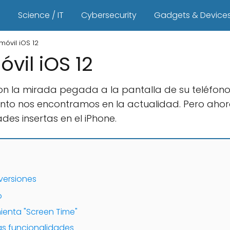
s
Science / IT
Cybersecurity
Gadgets & Device
móvil iOS 12
vil iOS 12
n la mirada pegada a la pantalla de su teléfono
to nos encontramos en la actualidad. Pero ahora
es insertas en el iPhone.
 versiones
o
mienta "Screen Time"
vas funcionalidades