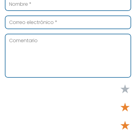
★
★
★