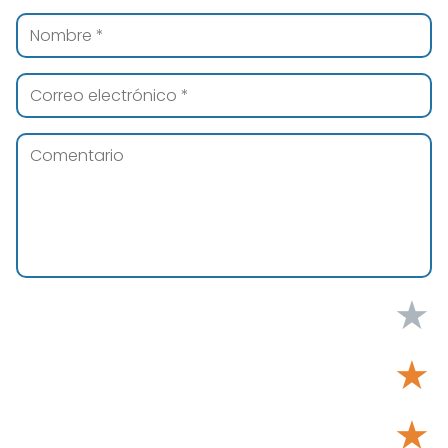
★
★
★