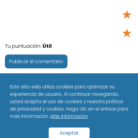
★
★
Tu puntuación:
Útil
Este sitio web utiliza cookies para optimizar su
experiencia de usuario. Al continuar navegando,
usted acepta el uso de cookies y nuestra política
de privacidad y cookies. Haga clic en el enlace para
más información.
Más información
Tecnología - Technology
Español
Aplicaciones
Mejora el
rendimiento de tu Móvil
Aceptar