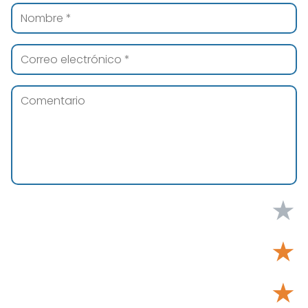
★
★
★