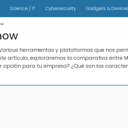
s
Science / IT
Cybersecurity
Gadgets & Device
ow
now
tenVarious herramientas y plataformas que nos perm
 este artículo, exploraremos la comparativa entre
r opción para tu empresa? ¿Qué son las caracter