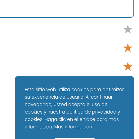
★
★
★
★
Este sitio web utiliza cookies para optimizar
su experiencia de usuario. Al continuar
★
navegando, usted acepta el uso de
cookies y nuestra política de privacidad y
cookies. Haga clic en el enlace para más
información.
Más información