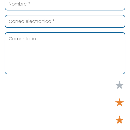
★
★
★