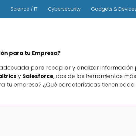
s
Science / IT
Cybersecurity
Gadgets & Device
ción para tu Empresa?
a adecuada para recopilar y analizar información
ltrics
y
Salesforce
, dos de las herramientas má
para tu empresa? ¿Qué características tienen cad