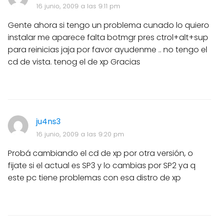
16 junio, 2009 a las 9:11 pm
Gente ahora si tengo un problema cunado lo quiero
instalar me aparece falta botmgr pres ctrol+alt+sup
para reinicias jaja por favor ayudenme .. no tengo el
cd de vista. tenog el de xp Gracias
ju4ns3
16 junio, 2009 a las 9:20 pm
Probá cambiando el cd de xp por otra versión, o
fijate si el actual es SP3 y lo cambias por SP2 ya q
este pc tiene problemas con esa distro de xp