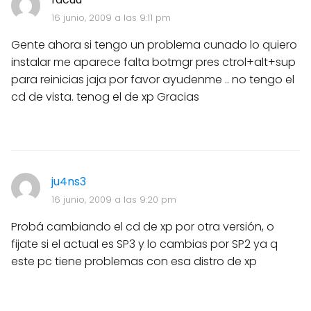
16 junio, 2009 a las 9:11 pm
Gente ahora si tengo un problema cunado lo quiero
instalar me aparece falta botmgr pres ctrol+alt+sup
para reinicias jaja por favor ayudenme .. no tengo el
cd de vista. tenog el de xp Gracias
ju4ns3
16 junio, 2009 a las 9:20 pm
Probá cambiando el cd de xp por otra versión, o
fijate si el actual es SP3 y lo cambias por SP2 ya q
este pc tiene problemas con esa distro de xp